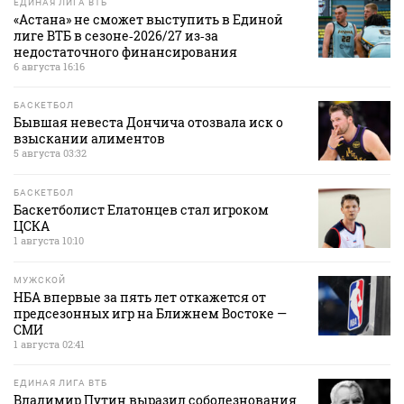
ЕДИНАЯ ЛИГА ВТБ
«Астана» не сможет выступить в Единой
лиге ВТБ в сезоне‑2026/27 из‑за
недостаточного финансирования
6 августа 16:16
БАСКЕТБОЛ
Бывшая невеста Дончича отозвала иск о
взыскании алиментов
5 августа 03:32
БАСКЕТБОЛ
Баскетболист Елатонцев стал игроком
ЦСКА
1 августа 10:10
МУЖСКОЙ
НБА впервые за пять лет откажется от
предсезонных игр на Ближнем Востоке —
СМИ
1 августа 02:41
ЕДИНАЯ ЛИГА ВТБ
Владимир Путин выразил соболезнования