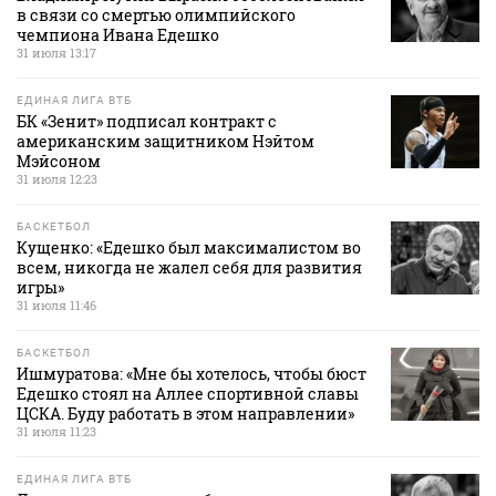
в связи со смертью олимпийского
чемпиона Ивана Едешко
31 июля 13:17
ЕДИНАЯ ЛИГА ВТБ
БК «Зенит» подписал контракт с
американским защитником Нэйтом
Мэйсоном
31 июля 12:23
БАСКЕТБОЛ
Кущенко: «Едешко был максималистом во
всем, никогда не жалел себя для развития
игры»
31 июля 11:46
БАСКЕТБОЛ
Ишмуратова: «Мне бы хотелось, чтобы бюст
Едешко стоял на Аллее спортивной славы
ЦСКА. Буду работать в этом направлении»
31 июля 11:23
ЕДИНАЯ ЛИГА ВТБ