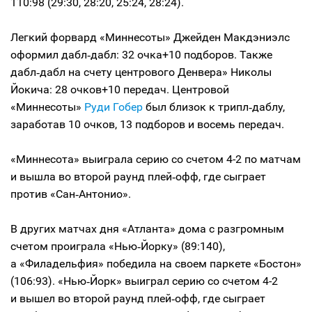
110:98 (29:30, 28:20, 25:24, 28:24).
Легкий форвард «Миннесоты» Джейден Макдэниэлс
оформил дабл‑дабл: 32 очка+10 подборов. Также
дабл‑дабл на счету центрового Денвера» Николы
Йокича: 28 очков+10 передач. Центровой
«Миннесоты»
Руди Гобер
был близок к трипл‑даблу,
заработав 10 очков, 13 подборов и восемь передач.
«Миннесота» выиграла серию со счетом 4-2 по матчам
и вышла во второй раунд плей‑офф, где сыграет
против «Сан‑Антонио».
В других матчах дня «Атланта» дома с разгромным
счетом проиграла «Нью‑Йорку» (89:140),
а «Филадельфия» победила на своем паркете «Бостон»
(106:93). «Нью‑Йорк» выиграл серию со счетом 4-2
и вышел во второй раунд плей‑офф, где сыграет