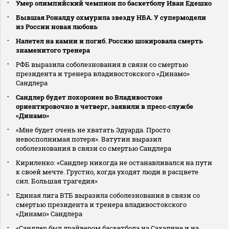
Умер олимпийский чемпион по баскетболу Иван Едешко
Бывшая Роналду охмурила звезду НБА. У супермодели
из России новая любовь
Налетел на камни и погиб. Россию шокировала смерть
знаменитого тренера
РФБ выразила соболезнования в связи со смертью
президента и тренера владивостокского «Динамо»
Сандлера
Сандлер будет похоронен во Владивостоке
ориентировочно в четверг, заявили в пресс‑службе
«Динамо»
«Мне будет очень не хватать Эдуарда. Просто
невосполнимая потеря». Ватутин выразил
соболезнования в связи со смертью Сандлера
Кириленко: «Сандлер никогда не останавливался на пути
к своей мечте. Грустно, когда уходят люди в расцвете
сил. Большая трагедия»
Единая лига ВТБ выразила соболезнования в связи со
смертью президента и тренера владивостокского
«Динамо» Сандлера
«Сандлер был драйвером баскетбола на Сахалине и на