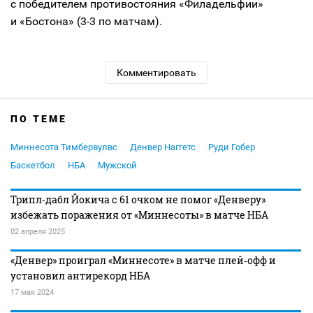
с победителем противостояния «Филадельфии»
и «Бостона» (3-3 по матчам).
Комментировать
ПО ТЕМЕ
Миннесота Тимбервулвс
Денвер Наггетс
Руди Гобер
Баскетбол
НБА
Мужской
Трипл‑дабл Йокича с 61 очком не помог «Денверу»
избежать поражения от «Миннесоты» в матче НБА
02 апреля 2025
«Денвер» проиграл «Миннесоте» в матче плей‑офф и
установил антирекорд НБА
17 мая 2024