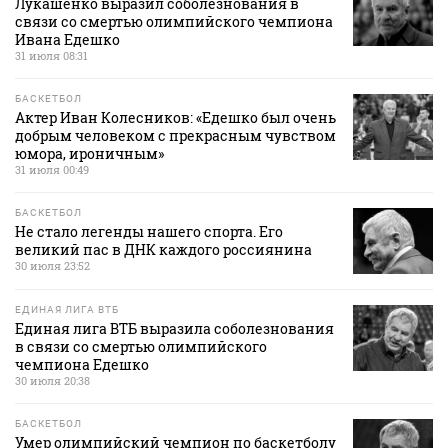
Лукашенко выразил соболезнования в
связи со смертью олимпийского чемпиона
Ивана Едешко
31 июля 08:31
БАСКЕТБОЛ
Актер Иван Колесников: «Едешко был очень
добрым человеком с прекрасным чувством
юмора, ироничным»
31 июля 00:49
БАСКЕТБОЛ
Не стало легенды нашего спорта. Его
великий пас в ДНК каждого россиянина
30 июля 23:52
ЕДИНАЯ ЛИГА ВТБ
Единая лига ВТБ выразила соболезнования
в связи со смертью олимпийского
чемпиона Едешко
30 июля 20:38
БАСКЕТБОЛ
Умер олимпийский чемпион по баскетболу