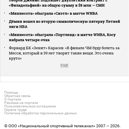
Леброн Джеймс подпишет двухлетний контракт с
«Филадельфией» на общую сумму в $8 млн — СМИ
«Миннесота» обыграла «Сиэтл» в матче WNBA
Дёмин вошел во вторую символическую пятерку Летней
лиги НБА
«Миннесота» обыграла «Портленд» в матче WNBA, Косу
набрала четыре очка
Форвард БК «Зенит» Карасев: «В финале ЧМ буду болеть за
Месси, который в 39 лет творит такие вещи. Это очень
круто»
ЕЩЕ
Помощь
Обратная связь
О портале
Реклама на портале
Пользовательское соглашение
Охрана труда
Политика обработки персональных данных
© ООО «Национальный спортивный телеканал» 2007 — 2026.