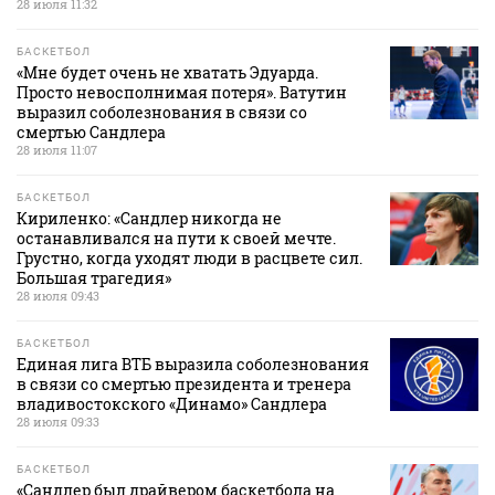
28 июля 11:32
БАСКЕТБОЛ
«Мне будет очень не хватать Эдуарда.
Просто невосполнимая потеря». Ватутин
выразил соболезнования в связи со
смертью Сандлера
28 июля 11:07
БАСКЕТБОЛ
Кириленко: «Сандлер никогда не
останавливался на пути к своей мечте.
Грустно, когда уходят люди в расцвете сил.
Большая трагедия»
28 июля 09:43
БАСКЕТБОЛ
Единая лига ВТБ выразила соболезнования
в связи со смертью президента и тренера
владивостокского «Динамо» Сандлера
28 июля 09:33
БАСКЕТБОЛ
«Сандлер был драйвером баскетбола на