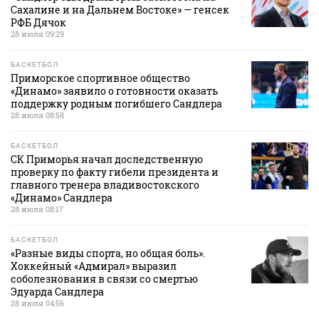
Сахалине и на Дальнем Востоке» — генсек
РФБ Дячок
28 июля 09:29
БАСКЕТБОЛ
Приморское спортивное общество
«Динамо» заявило о готовности оказать
поддержку родным погибшего Сандлера
28 июля 08:58
БАСКЕТБОЛ
СК Приморья начал доследственную
проверку по факту гибели президента и
главного тренера владивостокского
«Динамо» Сандлера
28 июля 08:17
БАСКЕТБОЛ
«Разные виды спорта, но общая боль».
Хоккейный «Адмирал» выразил
соболезнования в связи со смертью
Эдуарда Сандлера
28 июля 04:56