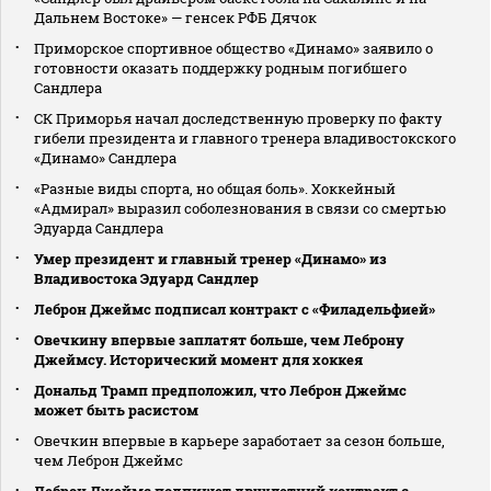
Дальнем Востоке» — генсек РФБ Дячок
Приморское спортивное общество «Динамо» заявило о
готовности оказать поддержку родным погибшего
Сандлера
СК Приморья начал доследственную проверку по факту
гибели президента и главного тренера владивостокского
«Динамо» Сандлера
«Разные виды спорта, но общая боль». Хоккейный
«Адмирал» выразил соболезнования в связи со смертью
Эдуарда Сандлера
Умер президент и главный тренер «Динамо» из
Владивостока Эдуард Сандлер
Леброн Джеймс подписал контракт с «Филадельфией»
Овечкину впервые заплатят больше, чем Леброну
Джеймсу. Исторический момент для хоккея
Дональд Трамп предположил, что Леброн Джеймс
может быть расистом
Овечкин впервые в карьере заработает за сезон больше,
чем Леброн Джеймс