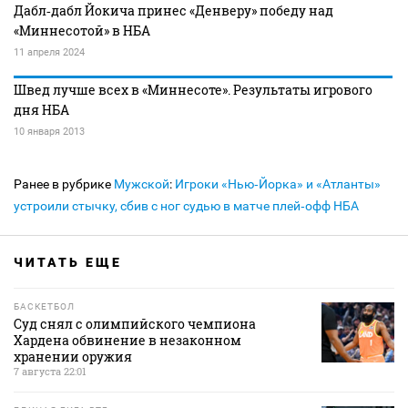
Дабл‑дабл Йокича принес «Денверу» победу над
«Миннесотой» в НБА
11 апреля 2024
Швед лучше всех в «Миннесоте». Результаты игрового
дня НБА
10 января 2013
Ранее в рубрике
Мужской
:
Игроки «Нью‑Йорка» и «Атланты»
устроили стычку, сбив с ног судью в матче плей‑офф НБА
ЧИТАТЬ ЕЩЕ
БАСКЕТБОЛ
Суд снял с олимпийского чемпиона
Хардена обвинение в незаконном
хранении оружия
7 августа 22:01