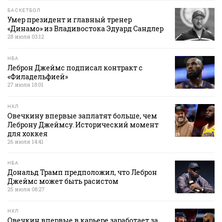
БАСКЕТБОЛ
Умер президент и главный тренер
«Динамо» из Владивостока Эдуард Сандлер
28 июля 03:12
НБА
Леброн Джеймс подписал контракт с
«Филадельфией»
27 июля 18:01
НХЛ
Овечкину впервые заплатят больше, чем
Леброну Джеймсу. Исторический момент
для хоккея
26 июля 14:41
НБА
Дональд Трамп предположил, что Леброн
Джеймс может быть расистом
25 июля 08:27
НХЛ
Овечкин впервые в карьере заработает за