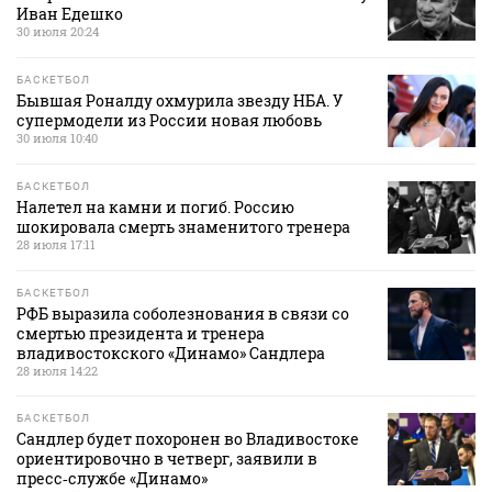
Иван Едешко
30 июля 20:24
БАСКЕТБОЛ
Бывшая Роналду охмурила звезду НБА. У
супермодели из России новая любовь
30 июля 10:40
БАСКЕТБОЛ
Налетел на камни и погиб. Россию
шокировала смерть знаменитого тренера
28 июля 17:11
БАСКЕТБОЛ
РФБ выразила соболезнования в связи со
смертью президента и тренера
владивостокского «Динамо» Сандлера
28 июля 14:22
БАСКЕТБОЛ
Сандлер будет похоронен во Владивостоке
ориентировочно в четверг, заявили в
пресс‑службе «Динамо»