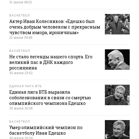
31 июля 08:31
БАСКЕТБОЛ
Актер Иван Колесников: «Едешко был
очень добрым человеком с прекрасным
чувством юмора, ироничным»
31 июля 00:49
БАСКЕТБОЛ
Не стало легенды нашего спорта. Его
великий пас в ДНК каждого
россиянина
30 июля 23:52
ЕДИНАЯ ЛИГА ВТБ
Единая лига ВТБ выразила
соболезнования в связи со смертью
олимпийского чемпиона Едешко
30 июля 20:38
БАСКЕТБОЛ
Умер олимпийский чемпион по
баскетболу Иван Едешко
30 июля 20:24