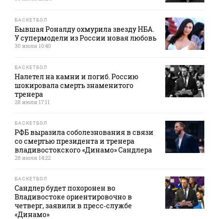
БАСКЕТБОЛ
Бывшая Роналду охмурила звезду НБА.
У супермодели из России новая любовь
30 июля 10:40
БАСКЕТБОЛ
Налетел на камни и погиб. Россию
шокировала смерть знаменитого
тренера
28 июля 17:11
БАСКЕТБОЛ
РФБ выразила соболезнования в связи
со смертью президента и тренера
владивостокского «Динамо» Сандлера
28 июля 14:22
БАСКЕТБОЛ
Сандлер будет похоронен во
Владивостоке ориентировочно в
четверг, заявили в пресс‑службе
«Динамо»