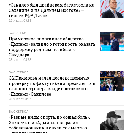
«Сандлер был драйвером баскетбола на
Сахалине и на Дальнем Востоке» —
генсек РФБ Дячок
28 июля 09:29
БАСКЕТБОЛ
Приморское спортивное общество
«Динамо» заявило о готовности оказать
поддержку родным погибшего
Сандлера
28 июля 08:58
БАСКЕТБОЛ
СК Приморья начал доследственную
проверку по факту гибели президента и
главного тренера владивостокского
«Динамо» Сандлера
28 июля 08:17
БАСКЕТБОЛ
«Разные виды спорта, но общая боль».
Хоккейный «Адмирал» выразил
соболезнования в связи со смертью