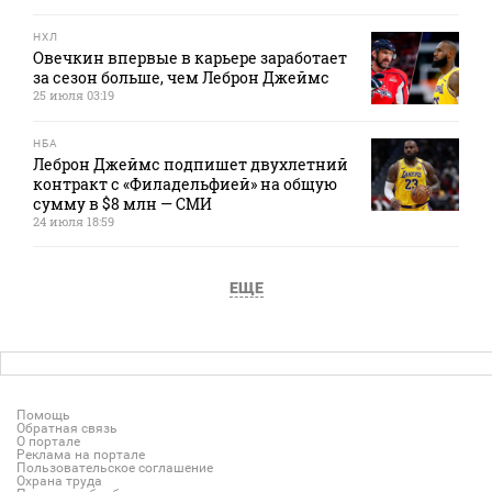
НХЛ
Овечкин впервые в карьере заработает
за сезон больше, чем Леброн Джеймс
25 июля 03:19
НБА
Леброн Джеймс подпишет двухлетний
контракт с «Филадельфией» на общую
сумму в $8 млн — СМИ
24 июля 18:59
ЕЩЕ
Помощь
Обратная связь
О портале
Реклама на портале
Пользовательское соглашение
Охрана труда