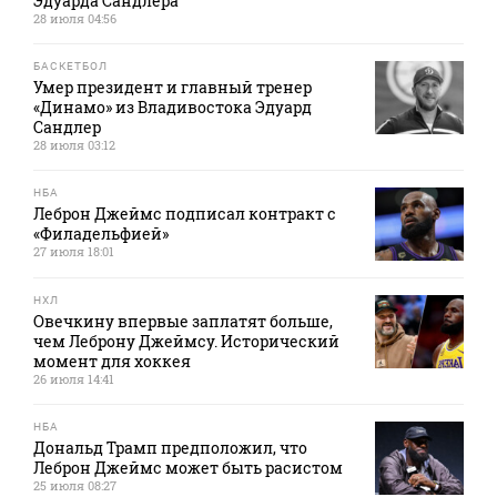
Эдуарда Сандлера
28 июля 04:56
БАСКЕТБОЛ
Умер президент и главный тренер
«Динамо» из Владивостока Эдуард
Сандлер
28 июля 03:12
НБА
Леброн Джеймс подписал контракт с
«Филадельфией»
27 июля 18:01
НХЛ
Овечкину впервые заплатят больше,
чем Леброну Джеймсу. Исторический
момент для хоккея
26 июля 14:41
НБА
Дональд Трамп предположил, что
Леброн Джеймс может быть расистом
25 июля 08:27