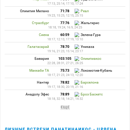
17:13, 25:14, 17:10, 17:24
Олимпия Милано
71:78
Реал
19:23, 15:25, 12:15, 25:15
Страсбург
77:76
Жальгирис
18:18, 19:24, 16:9, 24:25
Сиена
60:59
Зелена-Гура
18:17, 12:13, 17:19, 13:10
Галатасарай
78:70
Уникаха
19:16, 21:23, 15:14, 23:17
Бавария
103:105
Олимпиакос
22:28, 28:31, 27:21, 26:25
Маккаби ТА
75:73
Локомотив-Кубань
18:17, 21:23, 24:13, 12:20
Нантер
78:82
Барселона
19:17, 18:30, 20:19, 21:16
Анадолу Эфес
78:89
Броз Баскетс
18:18, 32:18, 14:21, 14:32
ЕЩЕ
ЛИЧНЫЕ ВСТРЕЧИ ПАНАТИНАИКОС - ЦРВЕНА