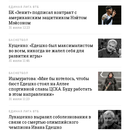
ЕДИНАЯ ЛИГА ВТБ
БК «Зенит» подписал контракт с
американским защитником Нэйтом
Мэйсоном
31 июля 12:23
БАСКЕТБОЛ
Кущенко: «Едешко был максималистом
во всем, никогда не жалел себя для
развития игры»
31 июля 11:46
БАСКЕТБОЛ
Ишмуратова: «Мне бы хотелось, чтобы
бюст Едешко стоял на Аллее
спортивной славы ЦСКА. Буду работать
в этом направлении»
31 июля 11:23
ЕДИНАЯ ЛИГА ВТБ
Лукашенко выразил соболезнования в
связи со смертью олимпийского
чемпиона Ивана Едешко