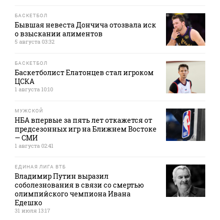
БАСКЕТБОЛ
Бывшая невеста Дончича отозвала иск
о взыскании алиментов
5 августа 03:32
БАСКЕТБОЛ
Баскетболист Елатонцев стал игроком
ЦСКА
1 августа 10:10
МУЖСКОЙ
НБА впервые за пять лет откажется от
предсезонных игр на Ближнем Востоке
— СМИ
1 августа 02:41
ЕДИНАЯ ЛИГА ВТБ
Владимир Путин выразил
соболезнования в связи со смертью
олимпийского чемпиона Ивана
Едешко
31 июля 13:17