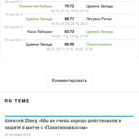
22 ноя 2013
Локомотив-Кубань
79:72
Црвена Звезда
18:19, 21:16, 19:21, 21:16
15 ноя 2013
Црвена Звезда
88:77
Летувос Ритас
19:16, 23:24, 20:16, 26:21
07 ноя 2013
Каха Лаборал
63:73
Црвена Звезда
15:25, 17:6, 19:23, 17:19
01 ноя 2013
Црвена Звезда
86:90
Панатинаикос
26:22, 22:11, 8:15, 18:26, 12:16
Комментировать
ПО ТЕМЕ
Алексей Швед: «Мы не очень хорошо действовали в
защите в матче с «Панатинаикосом»
30 октября 2019