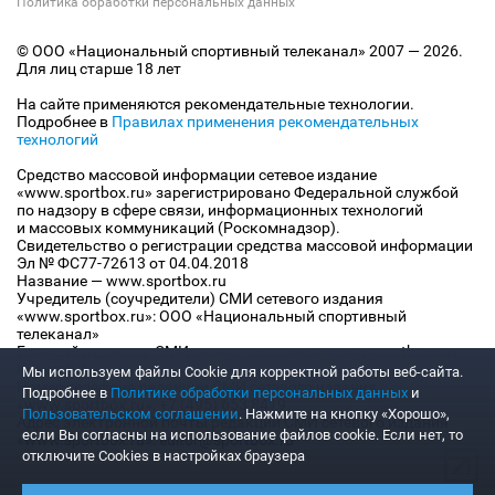
Политика обработки персональных данных
© ООО «Национальный спортивный телеканал» 2007 — 2026.
Для лиц старше 18 лет
На сайте применяются рекомендательные технологии.
Подробнее в
Правилах применения рекомендательных
технологий
Средство массовой информации сетевое издание
«www.sportbox.ru» зарегистрировано Федеральной службой
по надзору в сфере связи, информационных технологий
и массовых коммуникаций (Роскомнадзор).
Свидетельство о регистрации средства массовой информации
Эл № ФС77-72613 от 04.04.2018
Название — www.sportbox.ru
Учредитель (соучредители) СМИ сетевого издания
«www.sportbox.ru»: ООО «Национальный спортивный
телеканал»
Главный редактор СМИ сетевого издания «www.sportbox.ru»:
Конов В.А.
Мы используем файлы Сookie для корректной работы веб-сайта.
Номер телефона редакции СМИ сетевого издания
Подробнее в
Политике обработки персональных данных
и
«www.sportbox.ru»: +7 (495) 653 8419
Пользовательском соглашении
. Нажмите на кнопку «Хорошо»,
Адрес электронной почты редакции СМИ сетевого издания
если Вы согласны на использование файлов cookie. Если нет, то
«www.sportbox.ru»: editor@sportbox.ru
отключите Cookies в настройках браузера