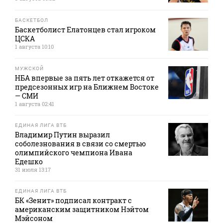
БАСКЕТБОЛ
Баскетболист Елатонцев стал игроком
ЦСКА
1 августа 10:10
МУЖСКОЙ
НБА впервые за пять лет откажется от
предсезонных игр на Ближнем Востоке
— СМИ
1 августа 02:41
ЕДИНАЯ ЛИГА ВТБ
Владимир Путин выразил
соболезнования в связи со смертью
олимпийского чемпиона Ивана
Едешко
31 июля 13:17
ЕДИНАЯ ЛИГА ВТБ
БК «Зенит» подписал контракт с
американским защитником Нэйтом
Мэйсоном