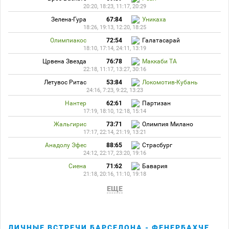
20:20, 18:23, 11:17, 20:29
Зелена-Гура
67:84
Уникаха
18:26, 19:13, 12:20, 18:25
Олимпиакос
72:54
Галатасарай
18:10, 17:14, 24:11, 13:19
Црвена Звезда
76:78
Маккаби ТА
22:18, 11:17, 13:27, 30:16
Летувос Ритас
53:84
Локомотив-Кубань
24:16, 7:23, 9:22, 13:23
Нантер
62:61
Партизан
17:19, 18:10, 12:18, 15:14
Жальгирис
73:71
Олимпия Милано
17:17, 22:14, 21:19, 13:21
Анадолу Эфес
88:65
Страсбург
24:12, 22:17, 23:20, 19:16
Сиена
71:62
Бавария
21:18, 20:16, 11:10, 19:18
ЕЩЕ
ЛИЧНЫЕ ВСТРЕЧИ БАРСЕЛОНА - ФЕНЕРБАХЧЕ