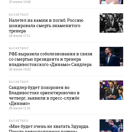
30 июля 10:40
БАСКЕТБОЛ
Налетел на камни и погиб. Россию
шокировала смерть знаменитого
тренера
28 июля 17:11
БАСКЕТБОЛ
РФБ выразила соболезнования в связи
со смертью президента и тренера
владивостокского «Динамо» Сандлера
28 июля 14:22
БАСКЕТБОЛ
Сандлер будет похоронен во
Владивостоке ориентировочно в
четверг, заявили в пресс‑службе
«Динамо»
28 июля 11:32
БАСКЕТБОЛ
«Мне будет очень не хватать Эдуарда.
Просто невосполнимая потеря».