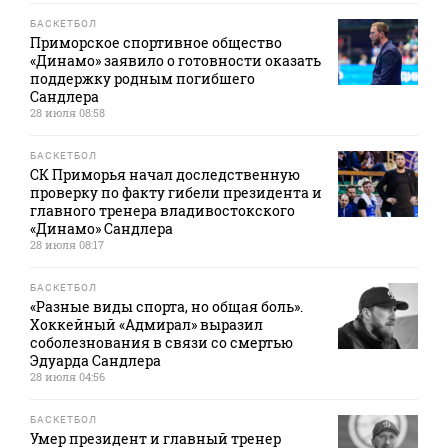
БАСКЕТБОЛ
Приморское спортивное общество
«Динамо» заявило о готовности оказать
поддержку родным погибшего
Сандлера
28 июля 08:58
БАСКЕТБОЛ
СК Приморья начал доследственную
проверку по факту гибели президента и
главного тренера владивостокского
«Динамо» Сандлера
28 июля 08:17
БАСКЕТБОЛ
«Разные виды спорта, но общая боль».
Хоккейный «Адмирал» выразил
соболезнования в связи со смертью
Эдуарда Сандлера
28 июля 04:56
БАСКЕТБОЛ
Умер президент и главный тренер