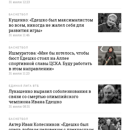
31 июля 12:23
БАСКЕТБОЛ
Кущенко: «Едешко был максималистом
во всем, никогда не жалел себя для
развития игры»
31 июля 11:46
БАСКЕТБОЛ
Ишмуратова: «Мне бы хотелось, чтобы
бюст Едешко стоял на Аллее
спортивной славы ЦСКА. Буду работать
в этом направлении»
31 июля 11:23
ЕДИНАЯ ЛИГА ВТБ
Лукашенко выразил соболезнования в
связи со смертью олимпийского
чемпиона Ивана Едешко
31 июля 08:31
БАСКЕТБОЛ
Актер Иван Колесников: «Едешко был
очень добрым человеком с прекрасным