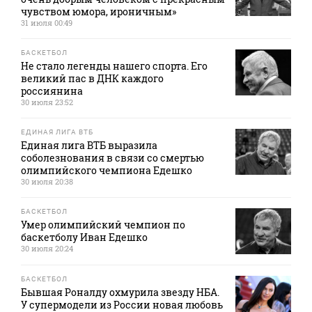
чувством юмора, ироничным»
31 июля 00:49
БАСКЕТБОЛ
Не стало легенды нашего спорта. Его
великий пас в ДНК каждого
россиянина
30 июля 23:52
ЕДИНАЯ ЛИГА ВТБ
Единая лига ВТБ выразила
соболезнования в связи со смертью
олимпийского чемпиона Едешко
30 июля 20:38
БАСКЕТБОЛ
Умер олимпийский чемпион по
баскетболу Иван Едешко
30 июля 20:24
БАСКЕТБОЛ
Бывшая Роналду охмурила звезду НБА.
У супермодели из России новая любовь