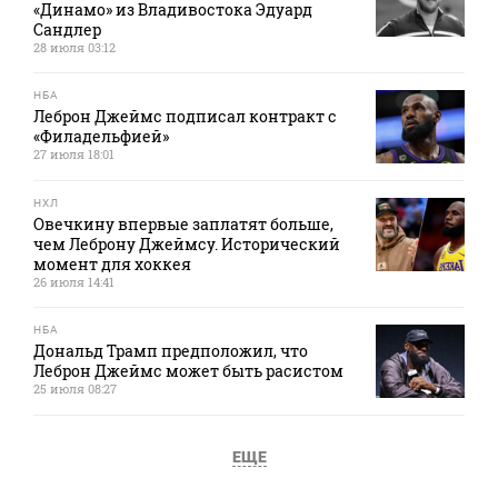
«Динамо» из Владивостока Эдуард
Сандлер
28 июля 03:12
НБА
Леброн Джеймс подписал контракт с
«Филадельфией»
27 июля 18:01
НХЛ
Овечкину впервые заплатят больше,
чем Леброну Джеймсу. Исторический
момент для хоккея
26 июля 14:41
НБА
Дональд Трамп предположил, что
Леброн Джеймс может быть расистом
25 июля 08:27
ЕЩЕ