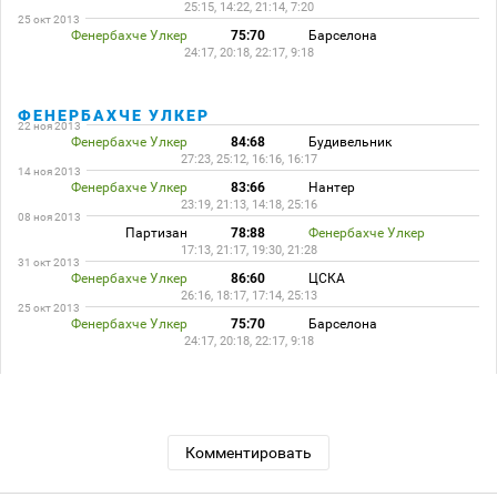
25:15, 14:22, 21:14, 7:20
25 окт 2013
Фенербахче Улкер
75:70
Барселона
24:17, 20:18, 22:17, 9:18
ФЕНЕРБАХЧЕ УЛКЕР
22 ноя 2013
Фенербахче Улкер
84:68
Будивельник
27:23, 25:12, 16:16, 16:17
14 ноя 2013
Фенербахче Улкер
83:66
Нантер
23:19, 21:13, 14:18, 25:16
08 ноя 2013
Партизан
78:88
Фенербахче Улкер
17:13, 21:17, 19:30, 21:28
31 окт 2013
Фенербахче Улкер
86:60
ЦСКА
26:16, 18:17, 17:14, 25:13
25 окт 2013
Фенербахче Улкер
75:70
Барселона
24:17, 20:18, 22:17, 9:18
Комментировать