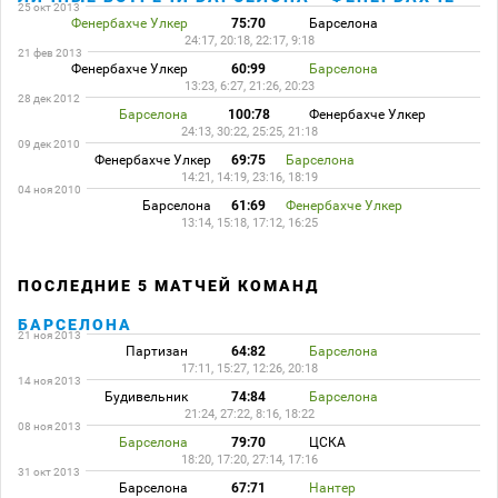
25 окт 2013
Фенербахче Улкер
75:70
Барселона
24:17, 20:18, 22:17, 9:18
21 фев 2013
Фенербахче Улкер
60:99
Барселона
13:23, 6:27, 21:26, 20:23
28 дек 2012
Барселона
100:78
Фенербахче Улкер
24:13, 30:22, 25:25, 21:18
09 дек 2010
Фенербахче Улкер
69:75
Барселона
14:21, 14:19, 23:16, 18:19
04 ноя 2010
Барселона
61:69
Фенербахче Улкер
13:14, 15:18, 17:12, 16:25
ПОСЛЕДНИЕ 5 МАТЧЕЙ КОМАНД
БАРСЕЛОНА
21 ноя 2013
Партизан
64:82
Барселона
17:11, 15:27, 12:26, 20:18
14 ноя 2013
Будивельник
74:84
Барселона
21:24, 27:22, 8:16, 18:22
08 ноя 2013
Барселона
79:70
ЦСКА
18:20, 17:20, 27:14, 17:16
31 окт 2013
Барселона
67:71
Нантер