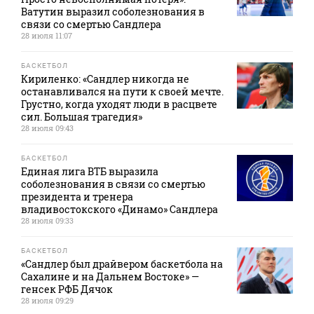
Ватутин выразил соболезнования в
связи со смертью Сандлера
28 июля 11:07
БАСКЕТБОЛ
Кириленко: «Сандлер никогда не
останавливался на пути к своей мечте.
Грустно, когда уходят люди в расцвете
сил. Большая трагедия»
28 июля 09:43
БАСКЕТБОЛ
Единая лига ВТБ выразила
соболезнования в связи со смертью
президента и тренера
владивостокского «Динамо» Сандлера
28 июля 09:33
БАСКЕТБОЛ
«Сандлер был драйвером баскетбола на
Сахалине и на Дальнем Востоке» —
генсек РФБ Дячок
28 июля 09:29