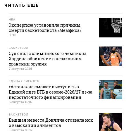
ЧИТАТЬ ЕЩЕ
НБА
Экспертиза установила причины
смерти баскетболиста «Мемфиса»
00:10
БАСКЕТБОЛ
Суд снял с олимпийского чемпиона
Хардена обвинение в незаконном
хранении оружия
7 августа 22:01
ЕДИНАЯ ЛИГА ВТБ
«Астана» не сможет выступить в
Единой лиге ВТБ в сезоне‑2026/27 из‑за
недостаточного финансирования
6 августа 16:16
БАСКЕТБОЛ
Бывшая невеста Дончича отозвала иск
о взыскании алиментов
5 августа 03:32