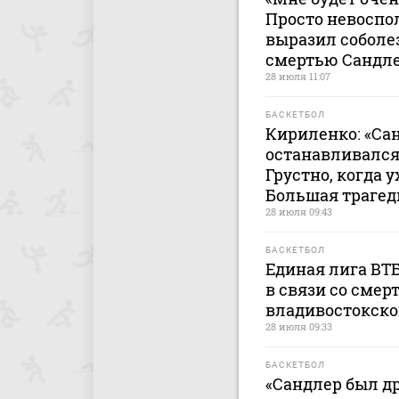
Просто невоспо
выразил соболез
смертью Сандл
28 июля 11:07
БАСКЕТБОЛ
Кириленко: «Са
останавливался 
Грустно, когда 
Большая трагед
28 июля 09:43
БАСКЕТБОЛ
Единая лига ВТ
в связи со смер
владивостокско
28 июля 09:33
БАСКЕТБОЛ
«Сандлер был д