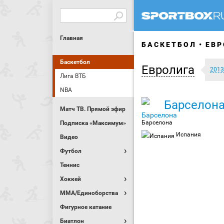
Главная
БАСКЕТБОЛ
ЕВР
Баскетбол
Евролига
2013
Лига ВТБ
NBA
Барселон
Матч ТВ. Прямой эфир
Барселона
Подписка «Максимум»
Испания
Видео
Футбол
Теннис
Хоккей
MMA/Единоборства
Фигурное катание
Биатлон