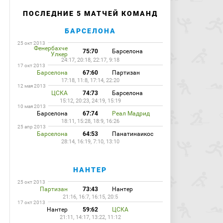
ПОСЛЕДНИЕ 5 МАТЧЕЙ КОМАНД
БАРСЕЛОНА
25 окт 2013
Фенербахче
75:70
Барселона
Улкер
24:17, 20:18, 22:17, 9:18
17 окт 2013
Барселона
67:60
Партизан
17:18, 11:8, 17:14, 22:20
12 мая 2013
ЦСКА
74:73
Барселона
15:12, 20:23, 24:19, 15:19
10 мая 2013
Барселона
67:74
Реал Мадрид
18:11, 15:28, 18:9, 16:26
25 апр 2013
Барселона
64:53
Панатинаикос
28:14, 16:19, 7:10, 13:10
НАНТЕР
25 окт 2013
Партизан
73:43
Нантер
21:16, 16:7, 16:15, 20:5
17 окт 2013
Нантер
59:62
ЦСКА
21:11, 14:17, 13:22, 11:12