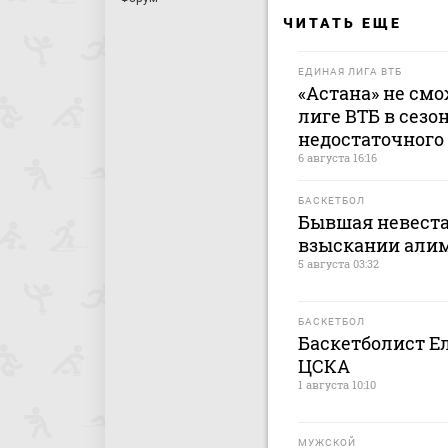
ЧИТАТЬ ЕЩЕ
ЕДИНАЯ ЛИГА ВТБ
«Астана» не см
лиге ВТБ в сезон
недостаточного
6 августа 16:16
БАСКЕТБОЛ
Бывшая невеста
взыскании али
5 августа 03:32
БАСКЕТБОЛ
Баскетболист Е
ЦСКА
1 августа 10:10
МУЖСКОЙ