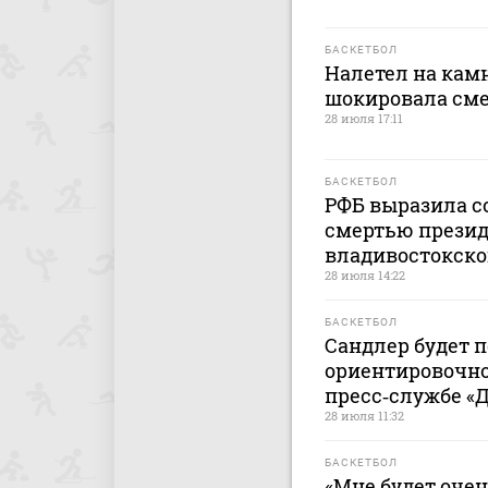
БАСКЕТБОЛ
Налетел на камн
шокировала сме
28 июля 17:11
БАСКЕТБОЛ
РФБ выразила со
смертью презид
владивостокско
28 июля 14:22
БАСКЕТБОЛ
Сандлер будет 
ориентировочно 
пресс‑службе «
28 июля 11:32
БАСКЕТБОЛ
«Мне будет очен