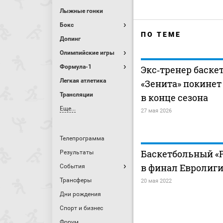
Лыжные гонки
Бокс
ПО ТЕМЕ
Допинг
Олимпийские игры
Формула-1
Экс‑тренер баске
Легкая атлетика
«Зенита» покинет
Трансляции
в конце сезона
Еще...
27 мая 2026
Телепрограмма
Баскетбольный «
Результаты
в финал Евролиг
События
Трансферы
20 мая 2022
Дни рождения
Спорт и бизнес
Форум