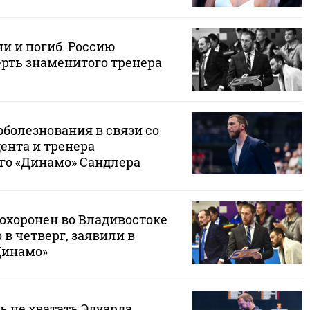
и и погиб. Россию
рть знаменитого тренера
болезнования в связи со
ента и тренера
го «Динамо» Сандлера
похоронен во Владивостоке
в четверг, заявили в
Динамо»
ь не хватать Эдуарда.