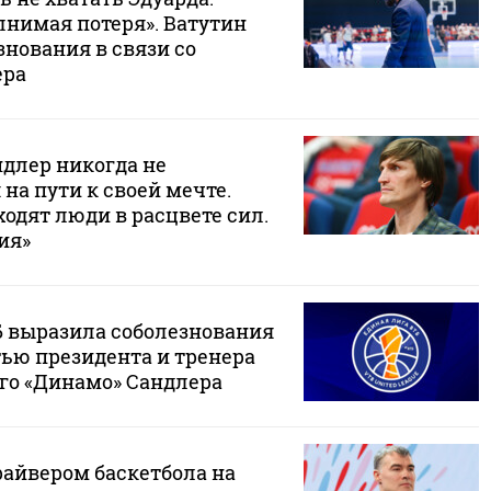
лнимая потеря». Ватутин
нования в связи со
ера
ндлер никогда не
на пути к своей мечте.
уходят люди в расцвете сил.
ия»
Б выразила соболезнования
тью президента и тренера
го «Динамо» Сандлера
райвером баскетбола на