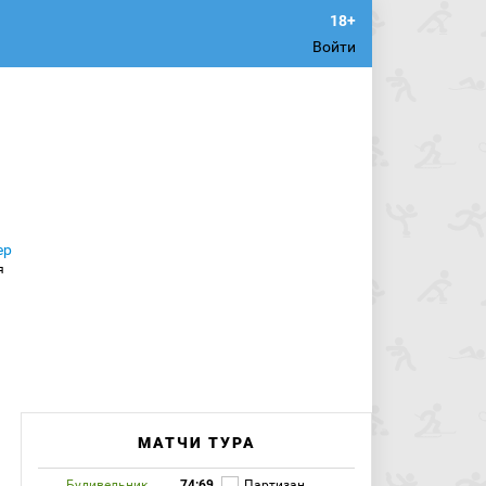
Войти
МАТЧИ ТУРА
Будивельник
74:69
Партизан