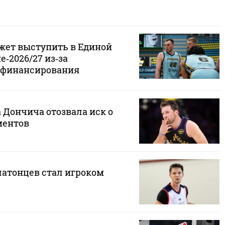
ожет выступить в Единой
е‑2026/27 из‑за
 финансирования
 Дончича отозвала иск о
ментов
латонцев стал игроком