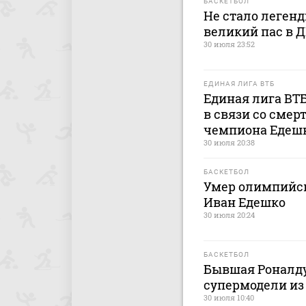
БАСКЕТБОЛ
Не стало легенд
великий пас в 
30 июля 23:52
ЕДИНАЯ ЛИГА ВТБ
Единая лига ВТ
в связи со сме
чемпиона Едеш
30 июля 20:38
БАСКЕТБОЛ
Умер олимпийск
Иван Едешко
30 июля 20:24
БАСКЕТБОЛ
Бывшая Роналду
супермодели из
30 июля 10:40