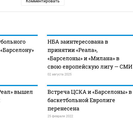
Комментировать
тбольного
НБА заинтересована в
 «Барселону»
принятии «Реала»,
«Барселоны» и «Милана» в
свою европейскую лигу — СМИ
02 августа 2025
Реал» вышел
Встреча ЦСКА и «Барселоны» в
и
баскетбольной Евролиге
перенесена
25 февраля 2022