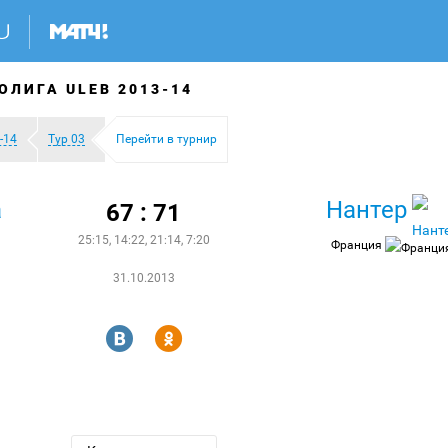
ОЛИГА ULEB 2013-14
-14
Тур 03
Перейти в турнир
а
Нантер
67 : 71
25:15, 14:22, 21:14, 7:20
Франция
31.10.2013
R
Y