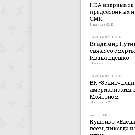
НБА впервые за 
предсезонных и
СМИ
1 августа 02:41
ЕДИНАЯ ЛИГА ВТБ
Владимир Путин
связи со смерт
Ивана Едешко
31 июля 13:17
ЕДИНАЯ ЛИГА ВТБ
БК «Зенит» подп
американским 
Мэйсоном
31 июля 12:23
БАСКЕТБОЛ
Кущенко: «Едеш
всем, никогда н