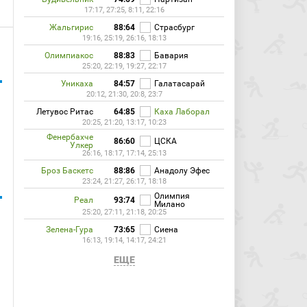
17:17, 27:25, 8:11, 22:16
Жальгирис
88:64
Страсбург
19:16, 25:19, 26:16, 18:13
Олимпиакос
88:83
Бавария
25:20, 22:19, 19:27, 22:17
Уникаха
84:57
Галатасарай
20:12, 21:30, 20:8, 23:7
Летувос Ритас
64:85
Каха Лаборал
20:25, 21:20, 13:17, 10:23
Фенербахче
86:60
ЦСКА
Улкер
26:16, 18:17, 17:14, 25:13
Броз Баскетс
88:86
Анадолу Эфес
23:24, 21:27, 26:17, 18:18
Олимпия
Реал
93:74
Милано
25:20, 27:11, 21:18, 20:25
Зелена-Гура
73:65
Сиена
16:13, 19:14, 14:17, 24:21
ЕЩЕ