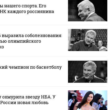
ы нашего спорта. Его
ДНК каждого россиянина
Б выразила соболезнования
ртью олимпийского
ко
ий чемпион по баскетболу
 охмурила звезду НБА. У
 России новая любовь