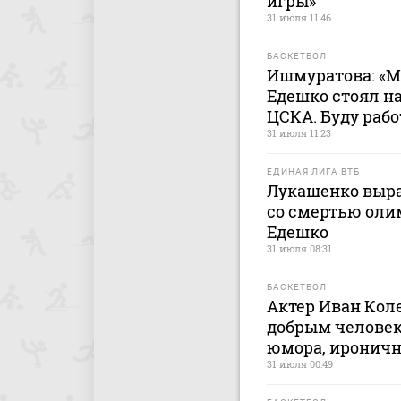
игры»
31 июля 11:46
БАСКЕТБОЛ
Ишмуратова: «М
Едешко стоял н
ЦСКА. Буду рабо
31 июля 11:23
ЕДИНАЯ ЛИГА ВТБ
Лукашенко выра
со смертью оли
Едешко
31 июля 08:31
БАСКЕТБОЛ
Актер Иван Кол
добрым человек
юмора, иронич
31 июля 00:49