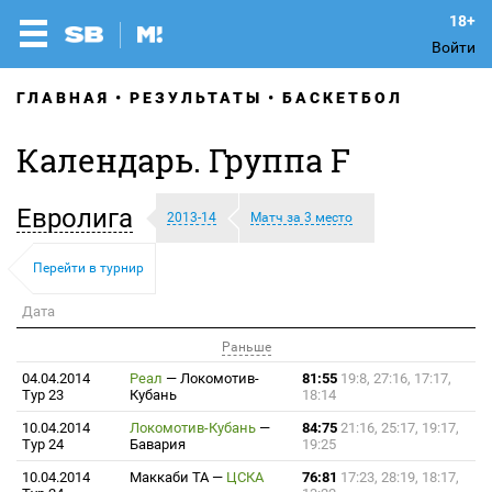
Войти
ГЛАВНАЯ
РЕЗУЛЬТАТЫ
БАСКЕТБОЛ
Календарь. Группа F
Евролига
2013-14
Матч за 3 место
Перейти в турнир
Дата
Раньше
04.04.2014
Реал
—
Локомотив-
81:55
19:8, 27:16, 17:17,
Тур 23
Кубань
18:14
10.04.2014
Локомотив-Кубань
—
84:75
21:16, 25:17, 19:17,
Тур 24
Бавария
19:25
10.04.2014
Маккаби ТА
—
ЦСКА
76:81
17:23, 28:19, 18:17,