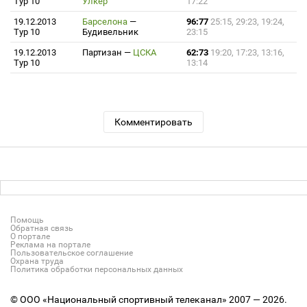
Тур 10
Улкер
17:22
19.12.2013
Барселона
—
96:77
25:15, 29:23, 19:24,
Тур 10
Будивельник
23:15
19.12.2013
Партизан
—
ЦСКА
62:73
19:20, 17:23, 13:16,
Тур 10
13:14
Комментировать
Помощь
Обратная связь
О портале
Реклама на портале
Пользовательское соглашение
Охрана труда
Политика обработки персональных данных
© ООО «Национальный спортивный телеканал» 2007 — 2026.