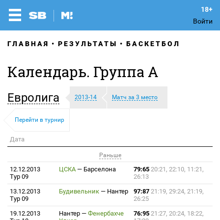
Войти
ГЛАВНАЯ
РЕЗУЛЬТАТЫ
БАСКЕТБОЛ
Календарь. Группа A
Евролига
2013-14
Матч за 3 место
Перейти в турнир
Дата
Раньше
12.12.2013
ЦСКА
—
Барселона
79:65
20:21, 22:10, 11:21,
Тур 09
26:13
13.12.2013
Будивельник
—
Нантер
97:87
21:19, 29:24, 21:19,
Тур 09
26:25
19.12.2013
Нантер
—
Фенербахче
76:95
21:27, 20:24, 18:22,