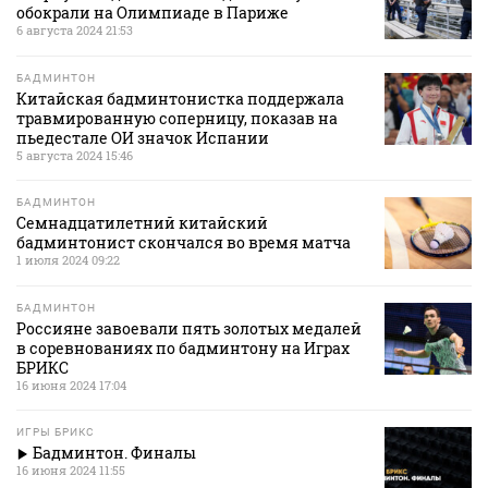
обокрали на Олимпиаде в Париже
6 августа 2024 21:53
БАДМИНТОН
Китайская бадминтонистка поддержала
травмированную соперницу, показав на
пьедестале ОИ значок Испании
5 августа 2024 15:46
БАДМИНТОН
Семнадцатилетний китайский
бадминтонист скончался во время матча
1 июля 2024 09:22
БАДМИНТОН
Россияне завоевали пять золотых медалей
в соревнованиях по бадминтону на Играх
БРИКС
16 июня 2024 17:04
ИГРЫ БРИКС
Бадминтон. Финалы
16 июня 2024 11:55